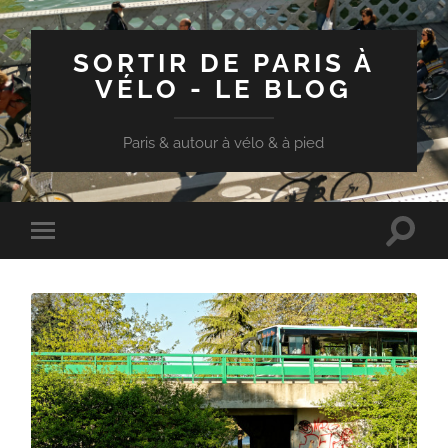
SORTIR DE PARIS À
VÉLO - LE BLOG
Paris & autour à vélo & à pied
Toggle
Toggle
search
mobile
field
menu