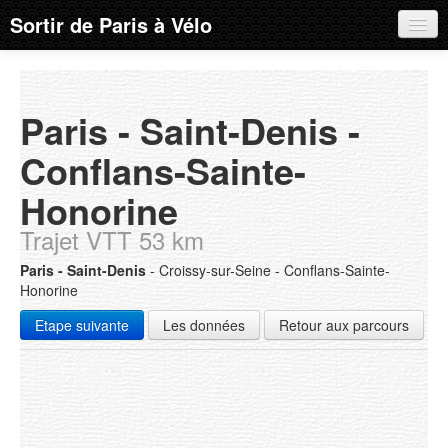
Sortir de Paris à Vélo
Parcours
Tous les parcours
Paris - Saint-Denis -
A propos
Conflans-Sainte-
Pourquoi ? Comment ?
Honorine
Dangereuse, l'Ile-de-France ?
Trajet VTT 53 km
Geoportail, Google Maps, OpenStreetMap, etc...
Paris - Saint-Denis
- Croissy-sur-Seine - Conflans-Sainte-
Honorine
Quelques considérations sur les panneaux
Etape suivante
Les données
Retour aux parcours
Mises à jour du site
Le blog
FAQ