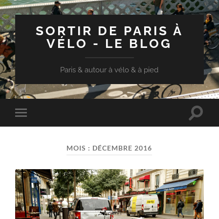
SORTIR DE PARIS À
VÉLO - LE BLOG
Paris & autour à vélo & à pied
Toggle
Toggle
search
mobile
field
menu
MOIS :
DÉCEMBRE 2016