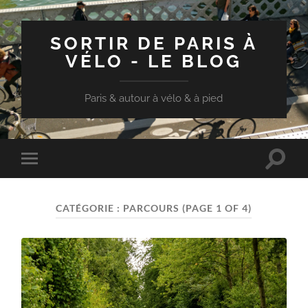
SORTIR DE PARIS À
VÉLO - LE BLOG
Paris & autour à vélo & à pied
Toggle
Toggle
search
mobile
field
menu
CATÉGORIE :
PARCOURS
(PAGE 1 OF 4)