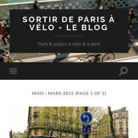
SORTIR DE PARIS À
VÉLO - LE BLOG
Paris & autour à vélo & à pied
Toggle
Toggle
search
mobile
field
menu
MOIS :
MARS 2015
(PAGE 1 OF 2)