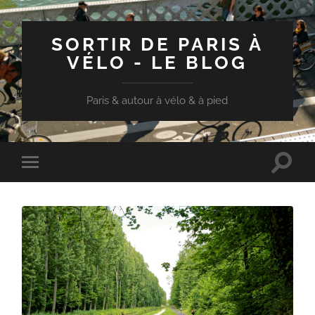
SORTIR DE PARIS À
VÉLO - LE BLOG
Paris & autour à vélo & à pied
Toggle
Toggle
search
mobile
field
menu