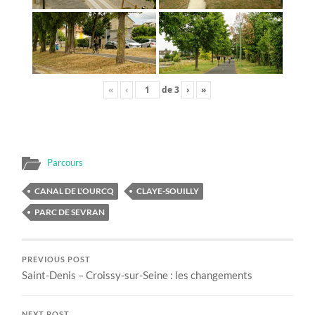
«
‹
de
3
›
»
Parcours
CANAL DE L'OURCQ
CLAYE-SOUILLY
PARC DE SEVRAN
PREVIOUS POST
Saint-Denis – Croissy-sur-Seine : les changements
NEXT POST