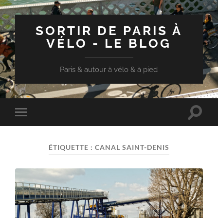
SORTIR DE PARIS À
VÉLO - LE BLOG
Paris & autour à vélo & à pied
Toggle
Toggle
search
mobile
field
menu
ÉTIQUETTE :
CANAL SAINT-DENIS