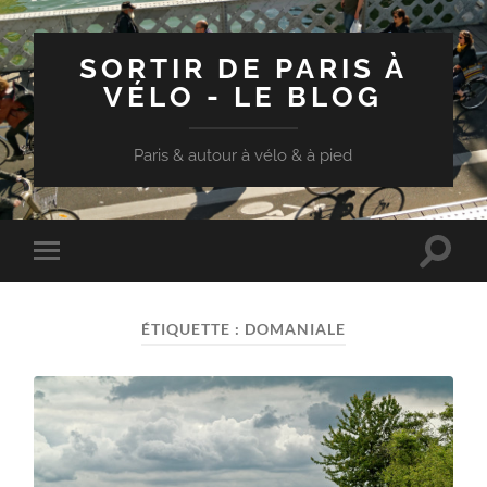
SORTIR DE PARIS À
VÉLO - LE BLOG
Paris & autour à vélo & à pied
Toggle
Toggle
search
mobile
field
menu
ÉTIQUETTE :
DOMANIALE