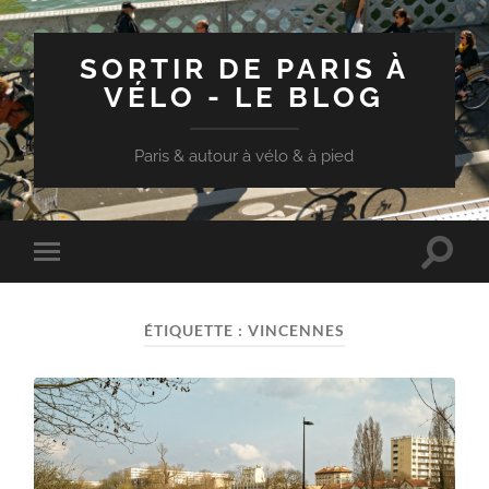
SORTIR DE PARIS À
VÉLO - LE BLOG
Paris & autour à vélo & à pied
Toggle
Toggle
search
mobile
field
menu
ÉTIQUETTE :
VINCENNES