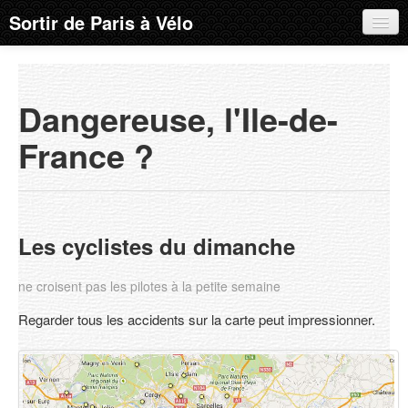
Sortir de Paris à Vélo
Parcours
Tous les parcours
Dangereuse, l'Ile-de-
A propos
France ?
Pourquoi ? Comment ?
Dangereuse, l'Ile-de-France ?
Geoportail, Google Maps, OpenStreetMap, etc...
Les cyclistes du dimanche
Quelques considérations sur les panneaux
ne croisent pas les pilotes à la petite semaine
Mises à jour du site
Regarder tous les accidents sur la carte peut impressionner.
Le blog
FAQ