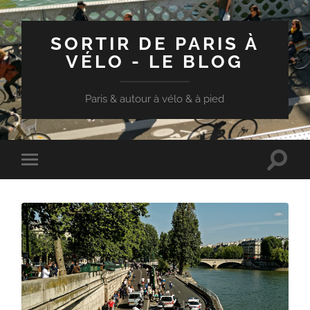
SORTIR DE PARIS À
VÉLO - LE BLOG
Paris & autour à vélo & à pied
Toggle
Toggle
search
mobile
field
menu