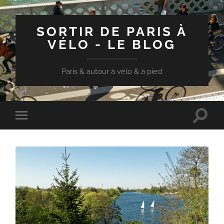
SORTIR DE PARIS À
VÉLO - LE BLOG
Paris & autour à vélo & à pied
Toggle
Toggle
search
mobile
field
menu