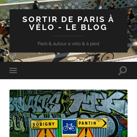
SORTIR DE PARIS À
VÉLO - LE BLOG
Paris & autour à vélo & à pied
Toggle
Toggle
search
mobile
field
menu